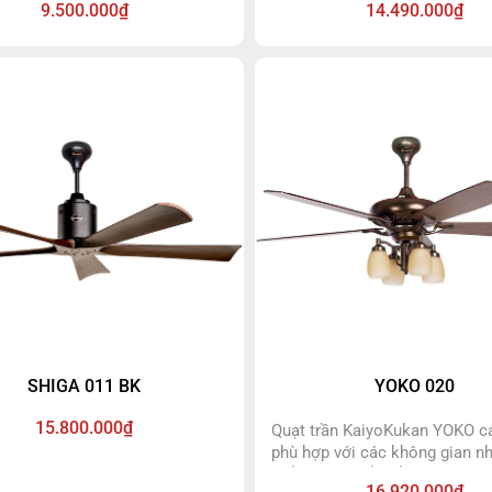
9.500.000₫
14.490.000₫
nh sáng trắng, ánh sáng vàng,
phòng hiện đại. Phiên bản quạ
g trung tính. Quạt trần Oka đen
cụp xòe sử dụng hệ thống dây
 động cơ DC siêu bền bảo
để bung cánh, giúp quạt hoạt
n đến 10 năm. Quạt có đầy đủ
siêu êm và mềm mại. Cánh q
 năng: gió tự nhiên, đảo chiều,
làm từ nhựa mika trong suốt s
tắt, đổi màu đèn, 6 cấp độ gió.
siêu bền. Giúp quạt dễ dàng đ
lượng gió tối đa 8.500 CF/min
động.
SHIGA 011 BK
YOKO 020
15.800.000₫
Quạt trần KaiyoKukan YOKO c
phù hợp với các không gian n
điển và tân cổ điển, với bầu 
16.920.000₫