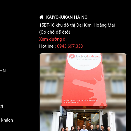
KAIYOKUKAN HÀ NỘI
15BT-16 khu đô thị Đại Kim, Hoàng Mai
(Có chỗ để ôtô)
Xem đường đi
Hotline :
0943.697.333
PHN
rí
g khách