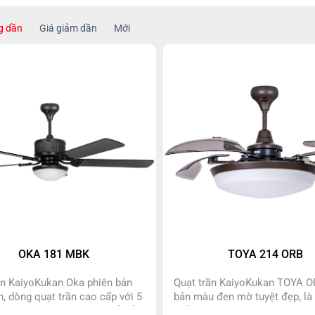
g dần
Giá giảm dần
Mới
OKA 181 MBK
TOYA 214 ORB
ần KaiyoKukan Oka phiên bản
Quạt trần KaiyoKukan TOYA O
, dòng quạt trần cao cấp với 5
bản màu đen mờ tuyệt đẹp, là
, đèn led siêu sáng có thể đổi
điểm nhấn tinh tế trong các k