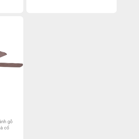
t trần
 cualoa
 động
uạt được
iêu nhẹ,
ạt lưu
 khi hoạt
ánh gỗ
hà cổ
đèn gồm 5