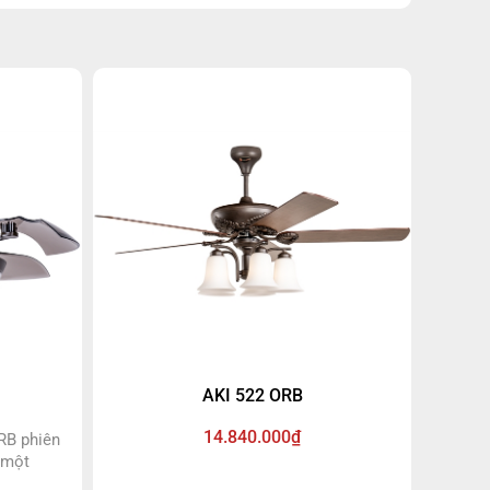
AKI 522 ORB
14.840.000₫
RB phiên
 một
hông gian