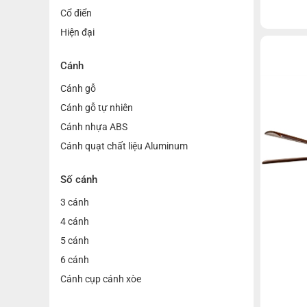
3 màu á
Cổ điển
ánh sán
Hiện đại
sử dụng
hành lê
các tính
Cánh
hẹn giờ 
Cánh gỗ
Cánh gỗ tự nhiên
Cánh nhựa ABS
Cánh quạt chất liệu Aluminum
Số cánh
3 cánh
4 cánh
5 cánh
6 cánh
Cánh cụp cánh xòe