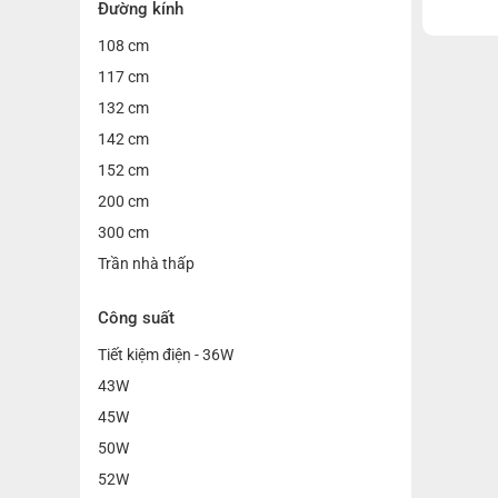
Đường kính
108 cm
117 cm
132 cm
142 cm
152 cm
200 cm
300 cm
Trần nhà thấp
Công suất
Tiết kiệm điện - 36W
43W
45W
50W
52W