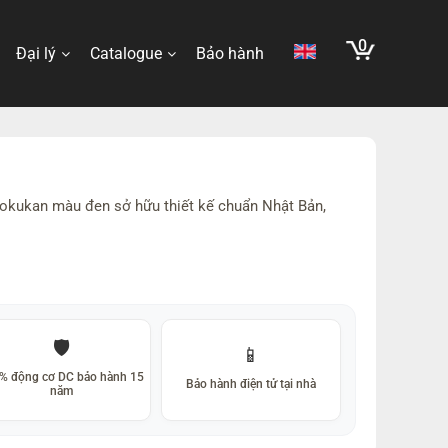
0
Đại lý
Catalogue
Bảo hành
iyokukan màu đen sở hữu thiết kế chuẩn Nhật Bản,
🛡️
📱
% động cơ DC bảo hành 15
Bảo hành điện tử tại nhà
năm