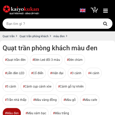
0
Quạt trần
Quạt trần phòng khách
màu đen
Quạt trần phòng khách màu đen
Quạt trần đèn
Đèn Led đổi 3 màu
Đèn chùm
Liền đèn LED
Cổ điển
Hiện đại
3 cánh
4 cánh
5 cánh
Cánh cụp cánh xòe
Cánh gỗ tự nhiên
Trần nhà thấp
Màu vàng đồng
Màu gỗ
Màu cafe
Màu đen
Màu xám bạc
Màu trắng