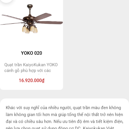
YOKO 020
Quạt trần KaiyoKukan YOKO
cánh gỗ phù hợp với các
không gian nhà cổ điển và
16.920.000₫
tân cổ điển, với bầu đèn
gồm 5 chao đèn sang trọng.
Quạt trần KaiyoKukan YOKO
sử dụng động cơ DC siêu
tiết kiệm điện.
Khác với suy nghĩ của nhiều người, quạt trần màu đen không
làm không gian tối hơn mà giúp tổng thể nội thất trở nên hiện
đại và có chiều sâu hơn. Nếu ưu tiên độ êm và tiết kiệm điện,
nên lựa chọn quạt sử dụng động cơ DC. Kaiyokukan Việt