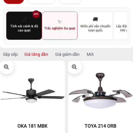
MỚI
📐
🚚
🛠
✨
Tính sải cánh & độ
Miễn phí vận chuyển
Lắp đặt miễ
Trắc nghiệm Gu quạt
cao quạt
toàn quốc
HN và 
Sắp xếp:
Giá tăng dần
Giá giảm dần
Mới
OKA 181 MBK
TOYA 214 ORB