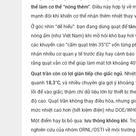
thể làm cơ thể “nóng thêm”
. Điều này hợp lý về m
mạnh đôi khi khiến cơ thể nhận thêm nhiệt thay vì
Ở góc nhìn “dễ hiểu”: bạn đang dùng quạt để
tăn
nóng ẩm (như Việt Nam) khi mồ hôi khó bay hơi v
các khuyến cáo “cấm quạt trên 35°C” vốn từng ph
nhận nhiều cơ quan y tế trước đây hay cảnh bá
rằng quạt vẫn có thể giúp làm mát tới khoảng 40
Quạt trần còn có lợi gián tiếp cho giấc ngủ
. Nhiệ
quanh
18,3°C
, và nhiều chuyên gia gợi ý khoảng
lõi để vào giấc; thậm chí dữ liệu lớn từ thiết bị 
độ cao. Quạt trần không thay điều hòa, nhưng giú
mức nhiệt cao hơn (tiết kiệm điện) như DOE/WH
Một điểm hay bị bỏ qua:
lưu thông không khí
. Tr
nghiên cứu của nhóm ORNL/OSTI về môi trường