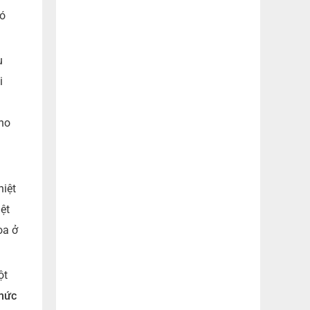
ió
u
i
ho
hiệt
iệt
òa ở
ột
 mức