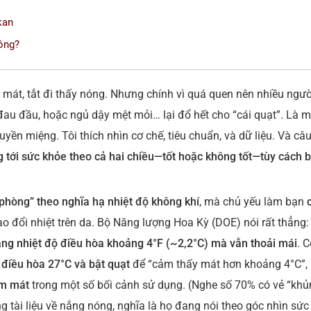
kan
hông?
ấy mát, tắt đi thấy nóng. Nhưng chính vì quá quen nên nhiều ngườ
, đau đầu, hoặc ngủ dậy mệt mỏi… lại đổ hết cho “cái quạt”. Là m
ruyền miệng. Tôi thích nhìn cơ chế, tiêu chuẩn, và dữ liệu. Và câu
g tới sức khỏe theo cả hai chiều—tốt hoặc không tốt—tùy cách 
phòng” theo nghĩa hạ nhiệt độ không khí
, mà chủ yếu làm bạn
o đổi nhiệt trên da. Bộ Năng lượng Hoa Kỳ (DOE) nói rất thẳng:
ăng nhiệt độ điều hòa khoảng 4°F (~2,2°C) mà vẫn thoải mái
. 
 điều hòa 27°C và bật quạt
để “cảm thấy mát hơn khoảng 4°C”,
àm mát
trong một số bối cảnh sử dụng. (Nghe số 70% có vẻ “khủ
 tài liệu về nắng nóng, nghĩa là họ đang nói theo góc nhìn sức