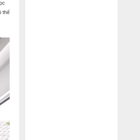
lọc
ó thể