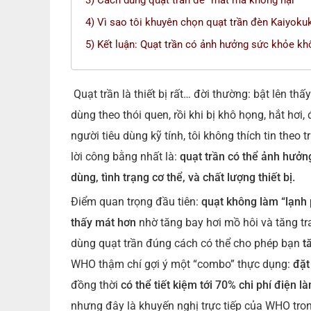
3) Cách dùng quạt trần để “mát mà không hại”
4) Vì sao tôi khuyên chọn quạt trần đèn Kaiyoku
5) Kết luận: Quạt trần có ảnh hưởng sức khỏe k
Quạt trần là thiết bị rất… đời thường: bật lên th
dùng theo thói quen, rồi khi bị khô họng, hắt hơi
người tiêu dùng kỹ tính, tôi không thích tin theo t
lời công bằng nhất là:
quạt trần có thể ảnh hưởn
dùng, tình trạng cơ thể, và chất lượng thiết bị.
Điểm quan trọng đầu tiên:
quạt không làm “lạnh 
thấy mát hơn
nhờ tăng bay hơi mồ hôi và tăng tra
dùng quạt trần đúng cách có thể cho phép bạn
t
WHO thậm chí gợi ý một “combo” thực dụng:
đặt
đồng thời
có thể tiết kiệm tới 70% chi phí điện l
nhưng đây là khuyến nghị trực tiếp của WHO trong