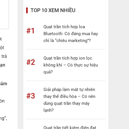
TOP 10 XEM NHIỀU
Quạt trần tích hợp loa
#1
Bluetooth: Có đáng mua hay
i
chỉ là “chiêu marketing”?
ột
 trả
Quạt trần tích hợp ion lọc
#2
bạn
không khí – Có thực sự hiệu
quả?
cảm
Giải pháp làm mát tự nhiên
#3
thay thế điều hòa – Có nên
Còn
dùng quạt trần thay máy
lạnh?
ng”,
Quạt trần tiết kiệm điện đạt