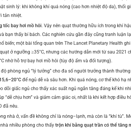
ặt sinh lý: khi không khí quá nóng (cao hơn nhiệt độ da), thổi g
 tản nhiệt.
g tốc bay hơi mồ hôi
. Vậy nên quạt thường hữu ích trong khí hậ
à bạn thấy bí bách. Các nghiên cứu gần đây cũng tranh luận lạ
ổ biến; một bài tổng quan trên The Lancet Planetary Health ghi
o quạt ở ngưỡng ≥35°C, nhưng các hướng dẫn mới từ sau 2021 c
°C nhờ hỗ trợ bay hơi mồ hôi (tùy độ ẩm và đối tượng).
t độ phòng ngủ “lý tưởng” cho đa số người trưởng thành thường
15,6–20°C
để ngủ dễ và sâu hơn. Khi quá nóng, cơ thể khó hạ n
theo dõi giấc ngủ cho thấy xác suất ngủ ngắn tăng đáng kể khi nh
p “dễ chịu hơn” và giảm cảm giác oi, nhất là khi kết hợp điều h
O đã nêu.
ong nhà ở, vấn đề không chỉ là nóng–lạnh, mà còn là “khí tù”. M
 nhà nhiều phòng cho thấy
trộn khí bằng quạt trần có thể tăng