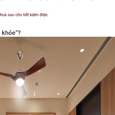
hoà sao cho tiết kiệm điện.
c khỏe”?