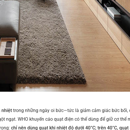
 nhiệt
trong những ngày oi bức—tức là giảm cảm giác bức bối, 
gột ngạt. WHO khuyến cáo quạt điện có thể dùng để giữ cơ thể 
rọng:
chỉ nên dùng quạt khi nhiệt độ dưới 40°C; trên 40°C, quạt