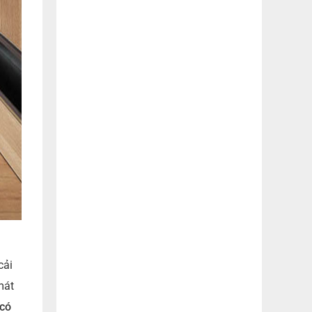
cải
mát
 có