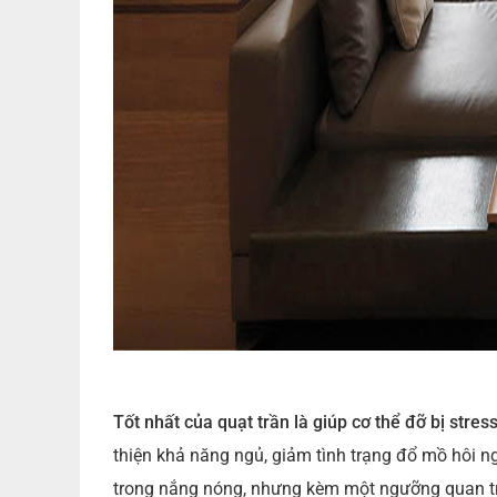
Tốt nhất của quạt trần là giúp cơ thể đỡ bị stress
thiện khả năng ngủ, giảm tình trạng đổ mồ hôi n
trong nắng nóng, nhưng kèm một ngưỡng quan t