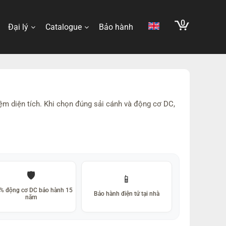
0
Đại lý
Catalogue
Bảo hành
iệm diện tích. Khi chọn đúng sải cánh và động cơ DC,
🛡️
📱
% động cơ DC bảo hành 15
Bảo hành điện tử tại nhà
năm