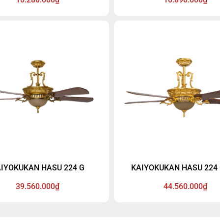
. Đây là dòng quạt siêu mát với
hợp với mọi không gian phòng
g gió lên tới 16.300CFM, là
dòng quạt siêu mát với lưu lư
ng những quạt trần mát nhất
lên tới 16.300CFM, là một tro
 trường hiện nay. Vận hành bởi
quạt trần mát nhất trên thị tr
 DC siêu bền có tuổi thọ trung
nay. Vận hành bởi động cơ DC
n đến 15 năm.
có tuổi thọ trung bình lên đến
IYOKUKAN HASU 224 G
KAIYOKUKAN HASU 224
39.560.000₫
44.560.000₫