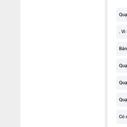
Quạ
. V
Bản
Quạ
Quạ
Quạ
Có 