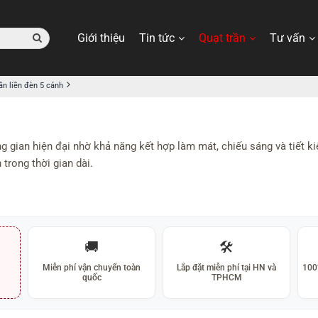
Giới thiệu
Tin tức
Quạt trần
Tư vấn
ần liền đèn
5 cánh
ng gian hiện đại nhờ khả năng kết hợp làm mát, chiếu sáng và tiết k
 trong thời gian dài.
🚚
🛠️
Miễn phí vận chuyển toàn
Lắp đặt miễn phí tại HN và
100
quốc
TPHCM