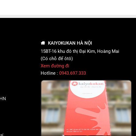
KAIYOKUKAN HÀ NỘI
15BT-16 khu đô thị Đại Kim, Hoàng Mai
(Có chỗ để ôtô)
Xem đường đi
Hotline :
0943.697.333
PHN
rí