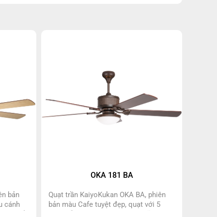
OKA 181 BA
ên bản
Quạt trần KaiyoKukan OKA BA, phiên
u cánh
bản màu Cafe tuyệt đẹp, quạt với 5
 thay đổi
cánh gỗ, đèn ốp liền quạt với đĩa led