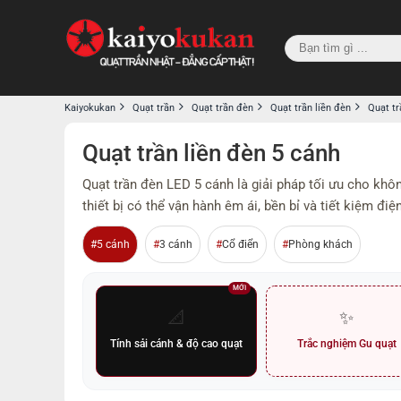
Kaiyokukan
Quạt trần
Quạt trần đèn
Quạt trần liền đèn
Quạt tr
Quạt trần liền đèn 5 cánh
Quạt trần đèn LED 5 cánh là giải pháp tối ưu cho khô
thiết bị có thể vận hành êm ái, bền bỉ và tiết kiệm điện
5 cánh
3 cánh
Cổ điển
Phòng khách
MỚI
📐
✨
Tính sải cánh & độ cao quạt
Trắc nghiệm Gu quạt