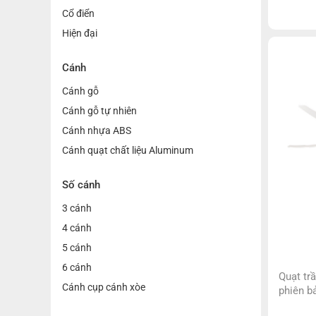
3 màu á
Cổ điển
ánh sán
Hiện đại
sử dụng
hành lê
các tính
Cánh
hẹn giờ 
Cánh gỗ
Cánh gỗ tự nhiên
Cánh nhựa ABS
Cánh quạt chất liệu Aluminum
Số cánh
3 cánh
4 cánh
5 cánh
6 cánh
Quạt tr
Cánh cụp cánh xòe
phiên b
nhã phù