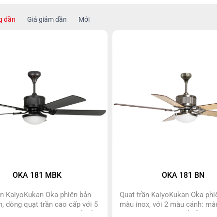
g dần
Giá giảm dần
Mới
OKA 181 MBK
OKA 181 BN
ần KaiyoKukan Oka phiên bản
Quạt trần KaiyoKukan Oka phi
, dòng quạt trần cao cấp với 5
màu inox, với 2 màu cánh: mà
, đèn led siêu sáng có thể đổi
gián, màu cafe có thể dễ dàng