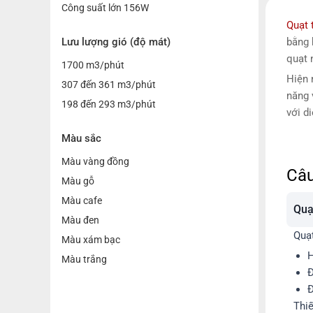
Công suất lớn 156W
Quạt 
Lưu lượng gió (độ mát)
bằng 
quạt 
1700 m3/phút
Hiện 
307 đến 361 m3/phút
năng 
198 đến 293 m3/phút
với d
Màu sắc
Màu vàng đồng
Câu
Màu gỗ
Màu cafe
Quạ
Màu đen
Quạt
Màu xám bạc
H
Màu trắng
Đ
Đ
Thiế