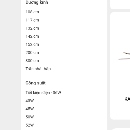
hiện đại
Đường kính
lưu lượn
108 cm
một tro
trên thị
117 cm
động cơ
132 cm
bình lê
142 cm
152 cm
200 cm
300 cm
Trần nhà thấp
Công suất
Tiết kiệm điện - 36W
KA
43W
45W
50W
52W