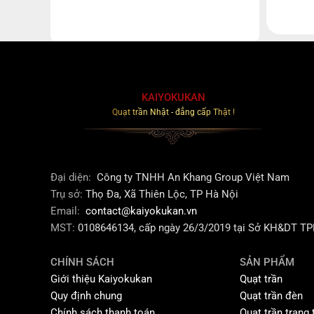
KAIYOKUKAN
Quạt trần Nhật - đẳng cấp Thật !
Đại diện:
Công ty TNHH An Khang Group Việt Nam
Trụ sở:
Thọ Đa, Xã Thiên Lộc, TP Hà Nội
Email:
contact@kaiyokukan.vn
MST:
0108646134, cấp ngày 26/3/2019 tại Sở KH&DT T
CHÍNH SÁCH
SẢN PHẨM
Giới thiệu Kaiyokukan
Quạt trần
Quy định chung
Quạt trần đèn
Chính sách thanh toán
Quạt trần trang t