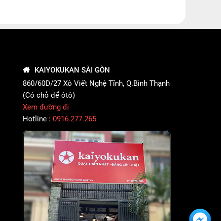
KAIYOKUKAN SÀI GÒN
860/60D/27 Xô Viết Nghệ Tĩnh, Q.Bình Thạnh
(Có chỗ để ôtô)
Xem đường đi
Hotline :
0916.277.265