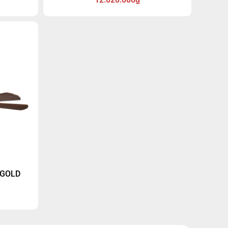
. Đây là
dụng động cơ DC siêu bền, đạt nhãn
ợng gió
năng lượng 5 sao về lưu lượng gió và
ng những
tiết kiệm điện.
ường hiện
 siêu bền
 15 năm.
 GOLD