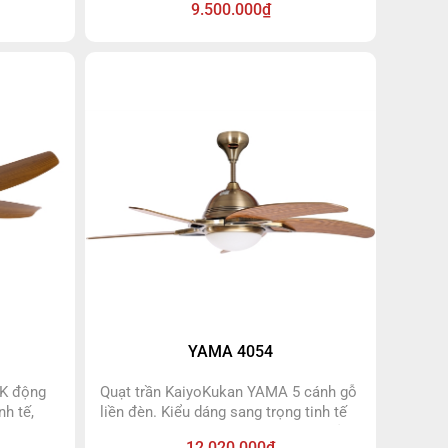
9.500.000₫
ạt màu
siêu sáng có thể đổi 3 màu tùy theo
hã, sang
không gian phòng.Quạt trần
ể đổi 3
KaiyoKukan Oka Ba sử dụng động cơ
 vàng,
DC siêu bền có thể tiết kiệm tới 70%
n Oka đen
điện năng.
 bảo
 đầy đủ
o chiều,
p độ gió.
YAMA 4054
AK động
Quạt trần KaiyoKukan YAMA 5 cánh gỗ
nh tế,
liền đèn. Kiểu dáng sang trọng tinh tế
 đẹp phù
phù hợp với mọi không gian. Quạt sử
12.020.000₫