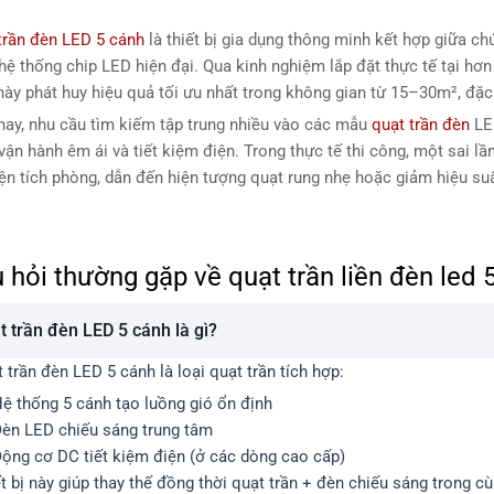
trần đèn LED 5 cánh
là thiết bị gia dụng thông minh kết hợp giữa ch
hệ thống chip LED hiện đại. Qua kinh nghiệm lắp đặt thực tế tại hơ
này phát huy hiệu quả tối ưu nhất trong không gian từ 15–30m², đặc 
nay, nhu cầu tìm kiếm tập trung nhiều vào các mẫu
quạt trần đèn
LED
vận hành êm ái và tiết kiệm điện. Trong thực tế thi công, một sai lầ
iện tích phòng, dẫn đến hiện tượng quạt rung nhẹ hoặc giảm hiệu su
 hỏi thường gặp về quạt trần liền đèn led 
t trần đèn LED 5 cánh là gì?
 trần đèn LED 5 cánh là loại quạt trần tích hợp:
ệ thống 5 cánh tạo luồng gió ổn định
èn LED chiếu sáng trung tâm
ộng cơ DC tiết kiệm điện (ở các dòng cao cấp)
t bị này giúp thay thế đồng thời quạt trần + đèn chiếu sáng trong 