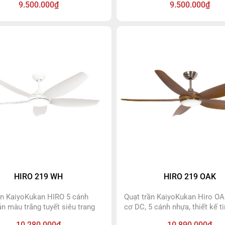
9.500.000₫
9.500.000₫
nh sáng trắng, ánh sáng vàng,
để phù hợp với decor. Bầu qu
g trung tính. Quạt trần Oka đen
inox sáng với họa tiết trang n
 động cơ DC siêu bền bảo
trọng.Đèn led siêu sáng có th
n đến 10 năm. Quạt có đầy đủ
màu ánh sáng trắng, ánh sáng
 năng: gió tự nhiên, đảo chiều,
ánh sáng trung tính. Quạt trầ
tắt, đổi màu đèn, 6 cấp độ gió.
sử dụng động cơ DC siêu bền
hành lên đến 10 năm. Quạt có
các tính năng: gió tự nhiên, đả
hẹn giờ tắt, đổi màu đèn, 6 cấ
HIRO 219 WH
HIRO 219 OAK
ần KaiyoKukan HIRO 5 cánh
Quạt trần KaiyoKukan Hiro O
ản màu trắng tuyết siêu trang
cơ DC, 5 cánh nhựa, thiết kế ti
 hợp với các không gian phòng
phiên bản màu cánh gián siêu
10.280.000₫
10.890.000₫