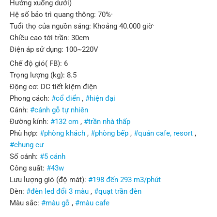
Hướng xuống dưới)
Hệ số bảo trì quang thông: 70%·
Tuổi thọ của nguồn sáng: Khoảng 40.000 giờ·
Chiều cao tới trần: 30cm
Điện áp sử dụng: 100~220V
Chế độ gió( FB): 6
Trọng lượng (kg): 8.5
Động cơ: DC tiết kiệm điện
Phong cách:
#cổ điển
,
#hiện đại
Cánh:
#cánh gỗ tự nhiên
Đường kính:
#132 cm
,
#trần nhà thấp
Phù hợp:
#phòng khách
,
#phòng bếp
,
#quán cafe, resort
,
#chung cư
Số cánh:
#5 cánh
Công suất:
#43w
Lưu lượng gió (độ mát):
#198 đến 293 m3/phút
Đèn:
#đèn led đổi 3 màu
,
#quạt trần đèn
Màu sắc:
#màu gỗ
,
#màu cafe