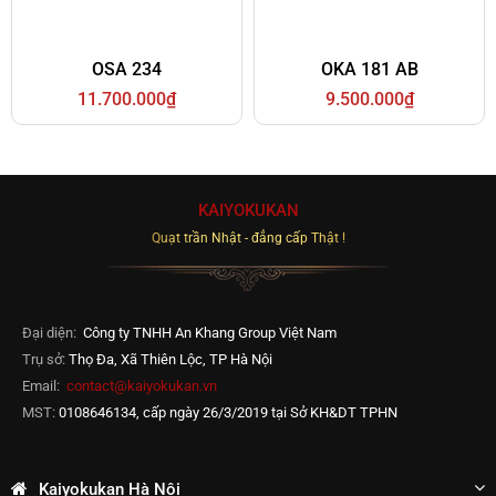
OSA 234
OKA 181 AB
11.700.000₫
9.500.000₫
KAIYOKUKAN
Quạt trần Nhật - đẳng cấp Thật !
Đại diện:
Công ty TNHH An Khang Group Việt Nam
Trụ sở:
Thọ Đa, Xã Thiên Lộc, TP Hà Nội
Email:
contact@kaiyokukan.vn
MST:
0108646134, cấp ngày 26/3/2019 tại Sở KH&DT TPHN
Kaiyokukan Hà Nội