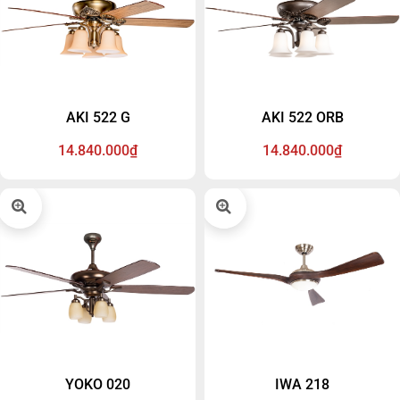
đáo cho không gian, sản
phẩm được tạo nên từ yêu
cầu của các chuyên gia thiết
kế nội thất hàng đầu, một
sản phẩm độc đáo mà bạn
khó tìm thấy ở bất kì nơi
AKI 522 G
AKI 522 ORB
nào khác.
14.840.000₫
14.840.000₫
YOKO 020
IWA 218