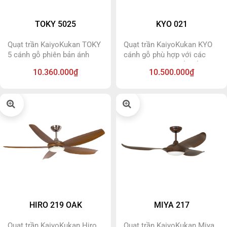
khiển từ xa.
TOKY 5025
KYO 021
Quạt trần KaiyoKukan TOKY
Quạt trần KaiyoKukan KYO
5 cánh gỗ phiên bản ánh
cánh gỗ phù hợp với các
đồng tinh tế, với bầu đèn
không gian nhà cổ điển và
10.360.000₫
10.500.000₫
gồm 5 chao đèn như một
tân cổ điển, với đèn sang
bông hoa nở rộ trên trần
trọng. Quạt trần KaiyoKukan
nhà. Quạt trần KaiyoKukan
KYO sử dụng động cơ DC
Toky 5 cánh gỗ rất phù hợp
siêu tiết kiệm điện.
với các không gian nhà cổ
điển hoặc tân cổ điển.
HIRO 219 OAK
MIYA 217
Quạt trần KaiyoKukan Hiro
Quạt trần KaiyoKukan Miya