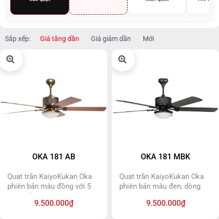
Sắp xếp:
Giá tăng dần
Giá giảm dần
Mới
OKA 181 AB
OKA 181 MBK
Quạt trần KaiyoKukan Oka
Quạt trần KaiyoKukan Oka
phiên bản màu đồng với 5
phiên bản màu đen, dòng
cánh gỗ,động cơ DC tiết
quạt trần cao cấp với 5 cánh
9.500.000₫
9.500.000₫
kiệm 70% điện năng, kiểu
gỗ, đèn led siêu sáng có thể
dáng tinh tế phù hợp với mọi
đổi 3 màu ánh sáng trắng,