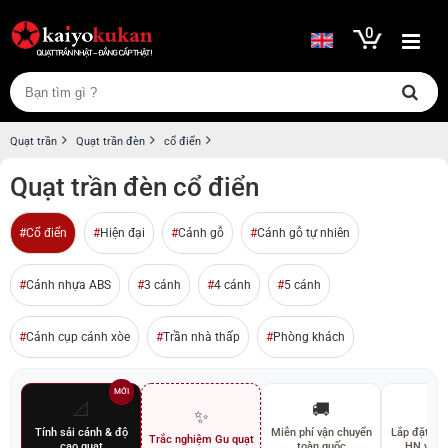
0
Quạt trần
Quạt trần đèn
cổ điển
Quạt trần đèn cổ điển
Cổ điển
Hiện đại
Cánh gỗ
Cánh gỗ tự nhiên
Cánh nhựa ABS
3 cánh
4 cánh
5 cánh
Cánh cụp cánh xòe
Trần nhà thấp
Phòng khách
MỚI
📐
🚚
🛠
✨
Tính sải cánh & độ
Miễn phí vận chuyển
Lắp đặt miễ
Trắc nghiệm Gu quạt
cao quạt
toàn quốc
HN và 