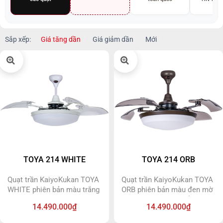
Sắp xếp:
Giá tăng dần
Giá giảm dần
Mới
TOYA 214 WHITE
TOYA 214 ORB
Quạt trần KaiyoKukan TOYA
Quạt trần KaiyoKukan TOYA
WHITE phiên bản màu trắng
ORB phiên bản màu đen mờ
tuyết tuyệt đẹp và tinh tế.
tuyệt đẹp, là một điểm nhấn
14.490.000₫
14.490.000₫
Phiên bản quạt trần cụp xòe
tinh tế trong các không gian
sử dụng hệ thống dây
phòng hiện đại. Phiên bản