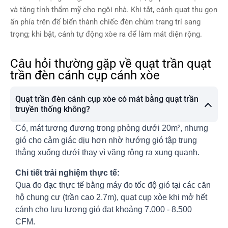
trong bầu đèn là đĩa led siêu
và tăng tính thẩm mỹ cho ngôi nhà. Khi tắt, cánh quạt thu gọn
sáng có thể đổi 3 màu: ánh
sáng trắng, ánh sáng vàng
ẩn phía trên để biến thành chiếc đèn chùm trang trí sang
và trung tính. Quạt trần
trọng; khi bật, cánh tự động xòe ra để làm mát diện rộng.
KaiyoKukan Chib sử dụng
động cơ DC siêu bền, bảo
Câu hỏi thường gặp về quạt trần quạt
hành tới 15 năm.
trần đèn cánh cụp cánh xòe
Quạt trần đèn cánh cụp xòe có mát bằng quạt trần
truyền thống không?
Có, mát tương đương trong phòng dưới 20m², nhưng
gió cho cảm giác dịu hơn nhờ hướng gió tập trung
thẳng xuống dưới thay vì văng rộng ra xung quanh.
Chi tiết trải nghiệm thực tế:
Qua đo đạc thực tế bằng máy đo tốc độ gió tại các căn
hộ chung cư (trần cao 2.7m), quạt cụp xòe khi mở hết
cánh cho lưu lượng gió đạt khoảng 7.000 - 8.500
CFM.