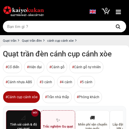
0
Quạt trần
Quạt trần đèn
cánh cụp cánh xòe
Quạt trần đèn cánh cụp cánh xòe
Cổ điển
Hiện đại
Cánh gỗ
Cánh gỗ tự nhiên
Cánh nhựa ABS
3 cánh
4 cánh
5 cánh
Cánh cụp cánh xòe
Trần nhà thấp
Phòng khách
MỚI
📐
🚚
🛠
✨
Tính sải cánh & độ
Miễn phí vận chuyển
Lắp đặt miễ
Trắc nghiệm Gu quạt
cao quạt
toàn quốc
HN và 