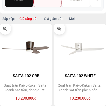
Sắp xếp:
Giá tăng dần
Giá giảm dần
Mới
SAITA 102 ORB
SAITA 102 WHITE
Quạt trần KaiyoKukan Saita
Quạt trần KaiyoKukan Saita
3 cánh sát trần, dòng quạt
3 cánh sát trần phiên bản
trần được thiết kế dành
màu trắng tuyết, dòng quạt
10.230.000₫
10.230.000₫
riêng cho những không gian
trần được thiết kế dành
trần nhà thấp, chiều cao
riêng cho những không gian