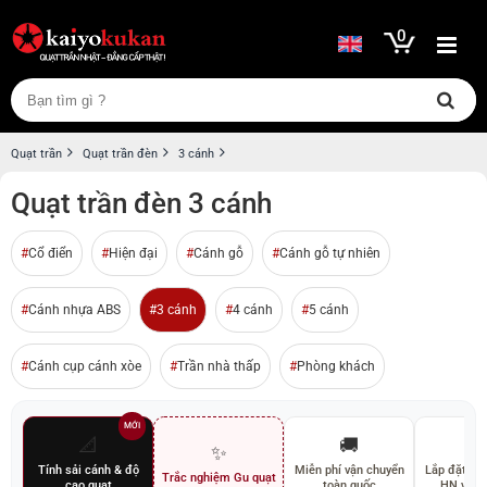
0
Quạt trần
Quạt trần đèn
3 cánh
Quạt trần đèn 3 cánh
Cổ điển
Hiện đại
Cánh gỗ
Cánh gỗ tự nhiên
Cánh nhựa ABS
3 cánh
4 cánh
5 cánh
Cánh cụp cánh xòe
Trần nhà thấp
Phòng khách
MỚI
📐
🚚
🛠
✨
Tính sải cánh & độ
Miễn phí vận chuyển
Lắp đặt miễ
Trắc nghiệm Gu quạt
cao quạt
toàn quốc
HN và 