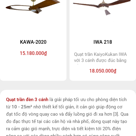
siêu bền và tiết kiệm điện.
KAWA-2020
IWA 218
15.180.000₫
Quạt trần KaiyoKukan IWA
với 3 cánh được đúc bằng
gỗ tự nhiên nguyên khối,
18.050.000₫
được xử lý chống mối mọt,
cong vênh, cánh quạt được
mô phỏng như những chiếc
bay thuyền là một nét chấm
phá trong nghệ thuật trang
Quạt trần đèn 3 cánh
là giải pháp tối ưu cho phòng diện tích
trí phòng khách. Đèn ốp liền
từ
10 - 25m²
nhờ thiết kế tối giản, ít cản gió giúp động cơ
quạt với đĩa led siêu sáng,
đạt tốc độ vòng quay cao và đẩy luồng gió đi xa hơn [3]. Qua
siêu bền có thể điều chỉnh
đổi 3 màu dễ dàng từ điều
đo đạc thực tế tại các căn hộ và nhà phố, dòng quạt này tạo
khiển từ xa.
ra cảm giác gió mạnh, trực diện và tiết kiệm tới 20% điện