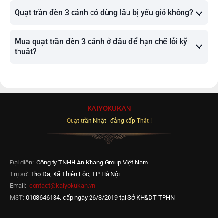
Quạt trần đèn 3 cánh có dùng lâu bị yếu gió không?
Mua quạt trần đèn 3 cánh ở đâu để hạn chế lỗi kỹ
thuật?
KAIYOKUKAN
Quạt trần Nhật - đẳng cấp Thật !
Đại diện:
Công ty TNHH An Khang Group Việt Nam
Trụ sở:
Thọ Đa, Xã Thiên Lộc, TP Hà Nội
Email:
contact@kaiyokukan.vn
MST:
0108646134, cấp ngày 26/3/2019 tại Sở KH&DT TPHN